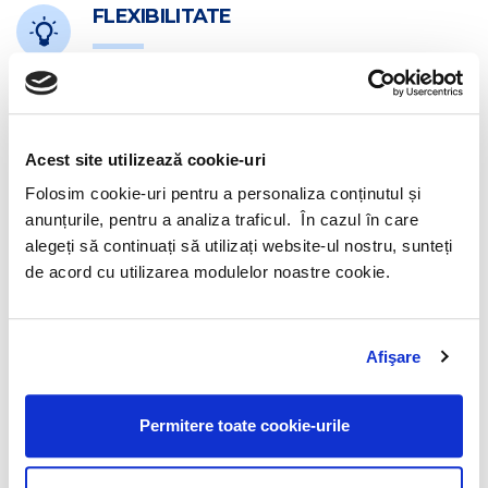
FLEXIBILITATE
Venim in intampinarea clientilor nostri cu solutii
personalizate, adaptate nevoilor companiei.
Acest site utilizează cookie-uri
CONSULTANTA
Folosim cookie-uri pentru a personaliza conținutul și
anunțurile, pentru a analiza traficul. În cazul în care
Oferim solutii de consultanta financiar contabila la cele
alegeți să continuați să utilizați website-ul nostru, sunteți
mai inalte standarde, tratand fiecare solicitare cu
de acord cu utilizarea modulelor noastre cookie.
promptitudine.
ACTUALIZARE
Afişare
Dispunem de o infrastructura moderna ce ne permite sa
Permitere toate cookie-urile
fim in permanenta actualizati cu ultimele noutati
legislative.