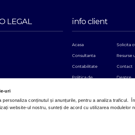
O LEGAL
info client
Acasa
Solicita o
Consultanta
Resurse
Contabilitate
Contact
Politica de
Despre
confidentialitate
cookieur
ie-uri
A.N.P.C.
S.O.L.
 personaliza conținutul și anunțurile, pentru a analiza traficul. Î
ilizați website-ul nostru, sunteți de acord cu utilizarea modulelor 
 Toate drepturile sunt rezervate.