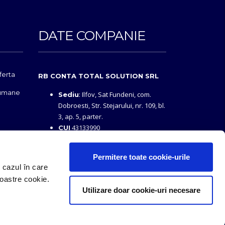
DATE COMPANIE
ferta
RB CONTA TOTAL SOLUTION SRL
 umane
: Ilfov, Sat Fundeni, com.
Sediu
Dobroesti, Str. Stejarului, nr. 109, bl.
3, ap. 5, parter.
43133990
CUI
i
J23/4548/2020
Reg. Com.
Permitere toate cookie-urile
n cazul în care
noastre cookie.
Utilizare doar cookie-uri necesare