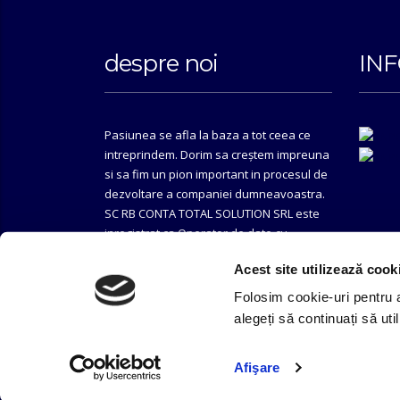
despre noi
INF
Pasiunea se afla la baza a tot ceea ce
intreprindem. Dorim sa creștem impreuna
si sa fim un pion important in procesul de
dezvoltare a companiei dumneavoastra.
SC RB CONTA TOTAL SOLUTION SRL este
inregistrat ca Operator de date cu
caracter personal sub nr. 8826/14.04.2016.
Acest site utilizează cook
Folosim cookie-uri pentru a
alegeți să continuați să ut
Afişare
Copyright © 2022 by SC RB CONTA TOTAL SOLUTION SRL.